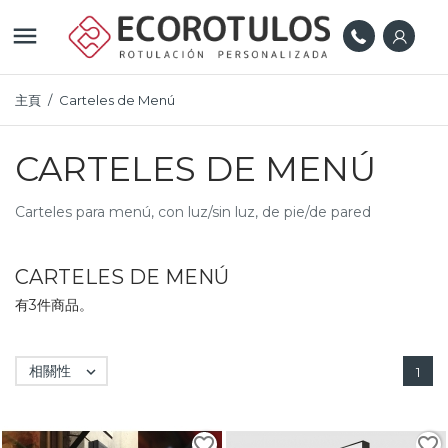

主頁
Carteles de Menú
CARTELES DE MENÚ
Carteles para menú, con luz/sin luz, de pie/de pared
CARTELES DE MENÚ
有3件商品。
相關性

1
favorite_border
favorite_border