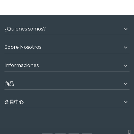

¿Quienes somos?

Sobre Nosotros

Informaciones

商品

會員中心