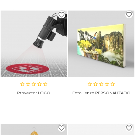
favorite_border
favorite_border
Proyector LOGO
Foto lienzo PERSONALIZADO
favorite_border
favorite_border