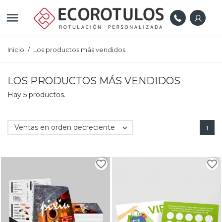

Inicio
Los productos más vendidos
LOS PRODUCTOS MÁS VENDIDOS
Hay 5 productos.
Ventas en orden decreciente

1
favorite_border
favorite_border