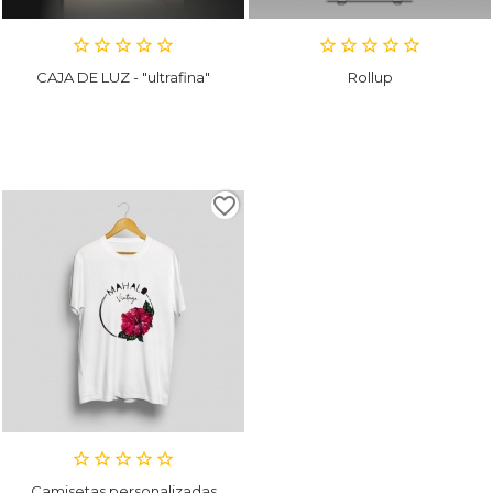
CAJA DE LUZ - "ultrafina"
Rollup
favorite_border
Camisetas personalizadas