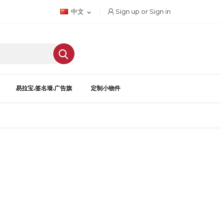
Sign up or Sign in
中文

易拉宝.签名墙.广告旗
定制小物件