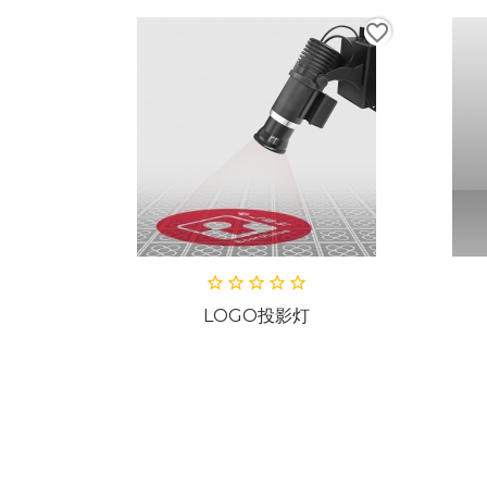
favorite_border
favorite_bord
LOGO投影灯
易拉宝