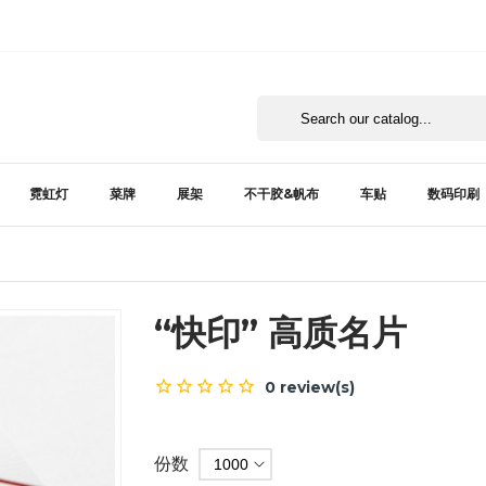
霓虹灯
菜牌
展架
不干胶&帆布
车贴
数码印刷
“快印” 高质名片
0 review(s)
份数