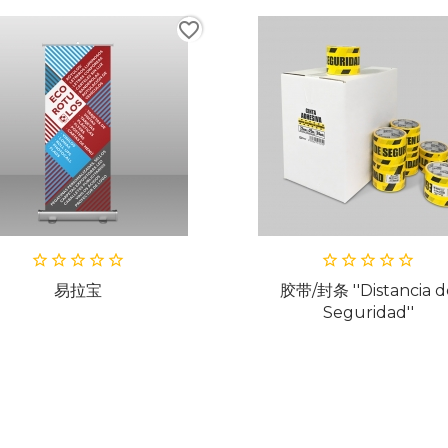
er
favorite_border
胶带/封条 ''Distancia de
正面发光
Seguridad''